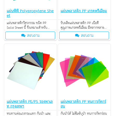
แผ่นพีพี Polypropylene She
แผ่นพลาสติก PP เกรดพรีเมี่ยม
et
แผ่นพลาสติกวิศวกรรม ชนิด PP
รับผลิตแผ่นพลาสติก PP เนื้อดี
Solid Sheet นี้ จึงเหมาะสำหรับ
คุณภาพเกรดพรีเมี่ยม มีหลากหลายสี
การนำไปใช้งานได้หลากหลาย
มีทั้งโปร่งแสง โปร่งใส และทึบแสง
สอบถาม
สอบถาม
ประเภท
แผ่นพลาสติก PE/PS รองพาเล
แผ่นพลาสติก PP ทนการกัดกร่
ท กรุงเทพฯ
อน
ทนทานต่อแรงกระแทก กันน้ำ และ
กันน้ำได้ ไม่ซึมซับน้ำ ทนการกัดกร่อน