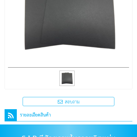
สอบถาม
รายละเอียดสินค้า