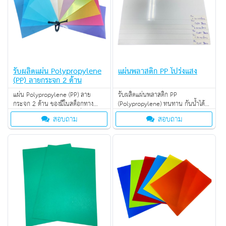
รับผลิตแผ่น Polypropylene
แผ่นพลาสติก PP โปร่งแสง
(PP) ลายกระจก 2 ด้าน
แผ่น Polypropylene (PP) ลาย
รับผลิตแผ่นพลาสติก PP
กระจก 2 ด้าน ของมีในสต็อกทาง
(Polypropylene) ทนทาน กันน้ำได้ดี
ลูกค้าสามารถตัดตามขนาดที่ลูกค้า
และทำความสะอาดง่าย มีหลายขนาด
สอบถาม
สอบถาม
ต้องการได้