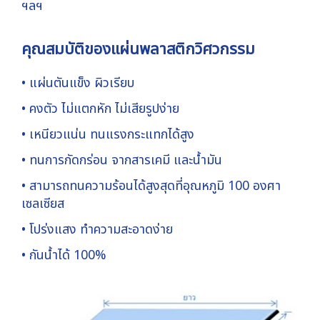
ฯลฯ
คุณสมบัติของแผ่นพลาสติกวิศวกรรม
• แผ่นตันแข็ง ผิวเรียบ
• คงตัว ไม่แตกหัก ไม่เสียรูปง่าย
• เหนียวแน่น ทนแรงกระแทกได้สูง
• ทนการกัดกร่อน จากสารเคมี และน้ำมัน
• สามารถทนความร้อนได้สูงสุดที่อุณหภูมิ 100 องศา
เซลเซียส
• โปร่งแสง ทำความสะอาดง่าย
• กันน้ำได้ 100%