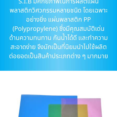
S.I.B มีศักยภาพในการผลิตแผ่น
พลาสติกวิศวกรรมหลายชนิด โดยเฉพาะ
อย่างยิ่ง แผ่นพลาสติก PP
(Polypropylene) ซึ่งมีคุณสมบัติเด่น
ด้านความทนทาน กันน้ำได้ดี และทำความ
สะอาดง่าย จึงมักเป็นที่นิยมนำไปใช้ผลิต
ต่อยอดเป็นสินค้าประเภทต่าง ๆ มากมาย