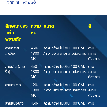
200 กิโลกรัม/ครั้ง
ลักษณะของ
ความ
ขนาด
สี
แผ่น
หนา
พลาสติก
ลายทราย
450-
ความกว้าง ไม่เกิน 100 CM.
ตาม
ละเอียด
1800
/ ความยาว ตามความต้องการ
ความ
MC
ต้องการ
ลายเส้น (ลาย
450-
ความกว้าง ไม่เกิน 100 CM.
ตาม
ริ้ว)
1800
/ ความยาว ตามความต้องการ
ความ
MC
ต้องการ
ลายกระจก
120-
ความกว้าง ไม่เกิน 100 CM.
ตาม
1800
/ ความยาว ตามความต้องการ
ความ
MC
ต้องการ
ลายหนังช้าง
450-
ความกว้าง ไม่เกิน 100 CM.
ตาม